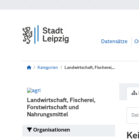
Zum Hauptinhalt wechseln
Datensätze
O
Kategorien
Landwirtschaft, Fischerei,...
Landwirtschaft, Fischerei,
Forstwirtschaft und
Nahrungsmittel
Organisationen
Ke