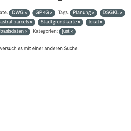
ate:
DWG
GPKG
Tags:
Planung
DSGKL
astral parcels
Stadtgrundkarte
lokal
basisdaten
Kategorien:
just
 versuch es mit einer anderen Suche.