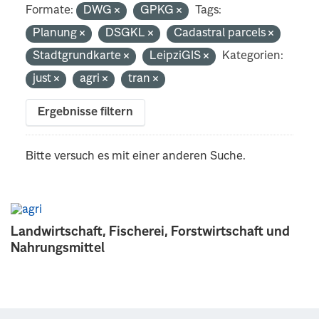
Formate:
DWG
GPKG
Tags:
Planung
DSGKL
Cadastral parcels
Stadtgrundkarte
LeipziGIS
Kategorien:
just
agri
tran
Ergebnisse filtern
Bitte versuch es mit einer anderen Suche.
Landwirtschaft, Fischerei, Forstwirtschaft und
Nahrungsmittel