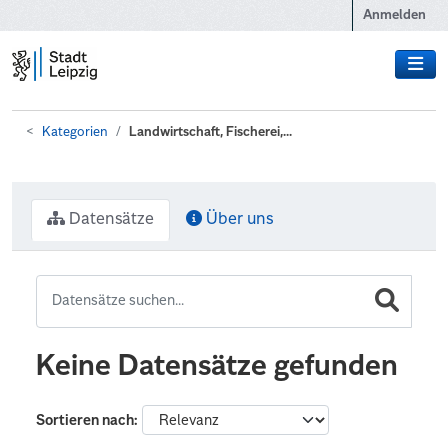
Zum Hauptinhalt wechseln
Anmelden
Kategorien
Landwirtschaft, Fischerei,...
Datensätze
Über uns
Keine Datensätze gefunden
Sortieren nach