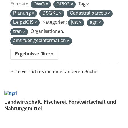
Formate:
DWG
GPKG
Tags:
Planung
DSGKL
Cadastral parcels
LeipziGIS
Kategorien:
just
agri
tran
Organisationen:
amt-fuer-geoinformation
Ergebnisse filtern
Bitte versuch es mit einer anderen Suche.
Landwirtschaft, Fischerei, Forstwirtschaft und
Nahrungsmittel