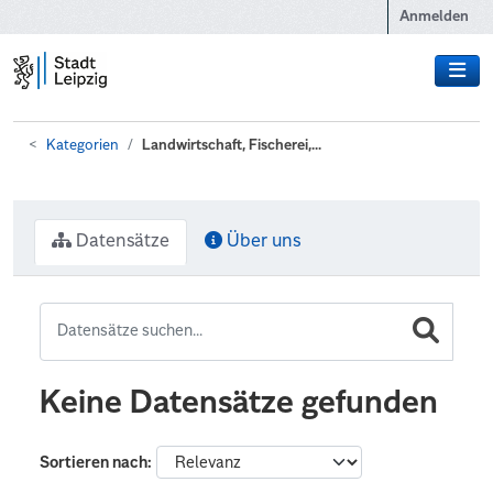
Zum Hauptinhalt wechseln
Anmelden
Kategorien
Landwirtschaft, Fischerei,...
Datensätze
Über uns
Keine Datensätze gefunden
Sortieren nach