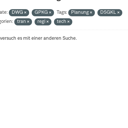
ate:
DWG
GPKG
Tags:
Planung
DSGKL
orien:
tran
regi
tech
 versuch es mit einer anderen Suche.