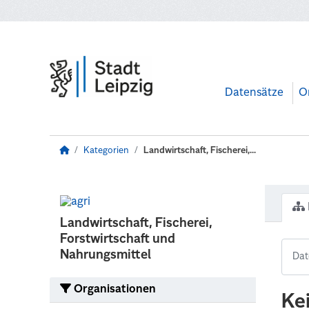
Zum Hauptinhalt wechseln
Datensätze
O
Kategorien
Landwirtschaft, Fischerei,...
Landwirtschaft, Fischerei,
Forstwirtschaft und
Nahrungsmittel
Organisationen
Ke