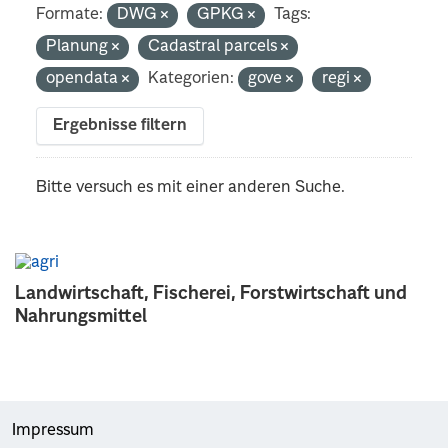
Formate:
DWG
GPKG
Tags:
Planung
Cadastral parcels
opendata
Kategorien:
gove
regi
Ergebnisse filtern
Bitte versuch es mit einer anderen Suche.
Landwirtschaft, Fischerei, Forstwirtschaft und
Nahrungsmittel
Impressum