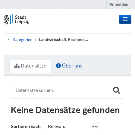
Zum Hauptinhalt wechseln
Anmelden
Kategorien
Landwirtschaft, Fischerei,...
Datensätze
Über uns
Keine Datensätze gefunden
Sortieren nach