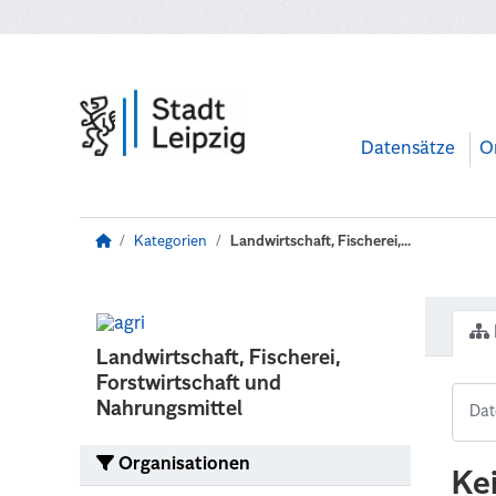
Zum Hauptinhalt wechseln
Datensätze
O
Kategorien
Landwirtschaft, Fischerei,...
Landwirtschaft, Fischerei,
Forstwirtschaft und
Nahrungsmittel
Organisationen
Ke