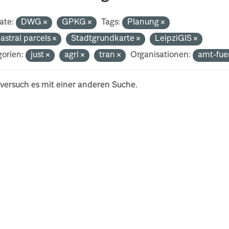
ate:
DWG
GPKG
Tags:
Planung
astral parcels
Stadtgrundkarte
LeipziGIS
orien:
just
agri
tran
Organisationen:
amt-fue
 versuch es mit einer anderen Suche.