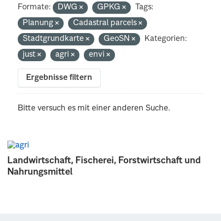
Formate:
DWG
GPKG
Tags:
Planung
Cadastral parcels
Stadtgrundkarte
GeoSN
Kategorien:
just
agri
envi
Ergebnisse filtern
Bitte versuch es mit einer anderen Suche.
Landwirtschaft, Fischerei, Forstwirtschaft und
Nahrungsmittel