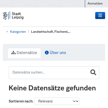
Zum Hauptinhalt wechseln
Anmelden
Kategorien
Landwirtschaft, Fischerei,...
Datensätze
Über uns
Keine Datensätze gefunden
Sortieren nach