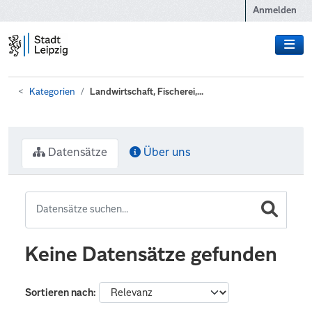
Zum Hauptinhalt wechseln
Anmelden
Kategorien
Landwirtschaft, Fischerei,...
Datensätze
Über uns
Keine Datensätze gefunden
Sortieren nach