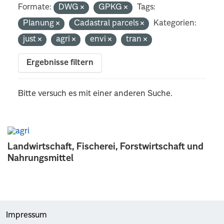
Formate:
DWG
GPKG
Tags:
Planung
Cadastral parcels
Kategorien:
just
agri
envi
tran
Ergebnisse filtern
Bitte versuch es mit einer anderen Suche.
Landwirtschaft, Fischerei, Forstwirtschaft und
Nahrungsmittel
Impressum