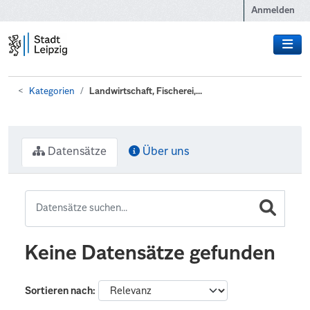
Zum Hauptinhalt wechseln
Anmelden
Kategorien
Landwirtschaft, Fischerei,...
Datensätze
Über uns
Keine Datensätze gefunden
Sortieren nach