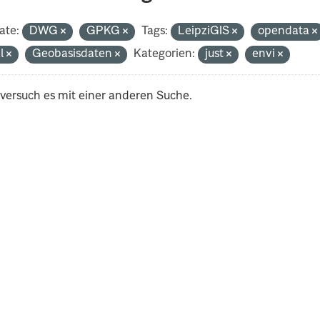
ate:
DWG
GPKG
Tags:
LeipziGIS
opendata
al
Geobasisdaten
Kategorien:
just
envi
 versuch es mit einer anderen Suche.