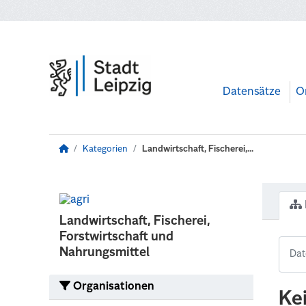
Zum Hauptinhalt wechseln
Datensätze
O
Kategorien
Landwirtschaft, Fischerei,...
Landwirtschaft, Fischerei,
Forstwirtschaft und
Nahrungsmittel
Organisationen
Ke