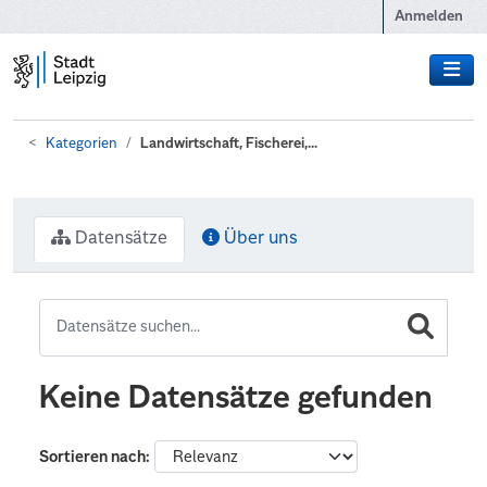
Zum Hauptinhalt wechseln
Anmelden
Kategorien
Landwirtschaft, Fischerei,...
Datensätze
Über uns
Keine Datensätze gefunden
Sortieren nach