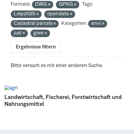
Formate:
DWG
GPKG
Tags:
LeipziGIS
opendata
Cadastral parcels
Kategorien:
envi
just
gove
Ergebnisse filtern
Bitte versuch es mit einer anderen Suche.
Landwirtschaft, Fischerei, Forstwirtschaft und
Nahrungsmittel