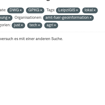
ate:
DWG
GPKG
Tags:
LeipziGIS
lokal
nung
Organisationen:
amt-fuer-geoinformation
orien:
just
tech
agri
 versuch es mit einer anderen Suche.