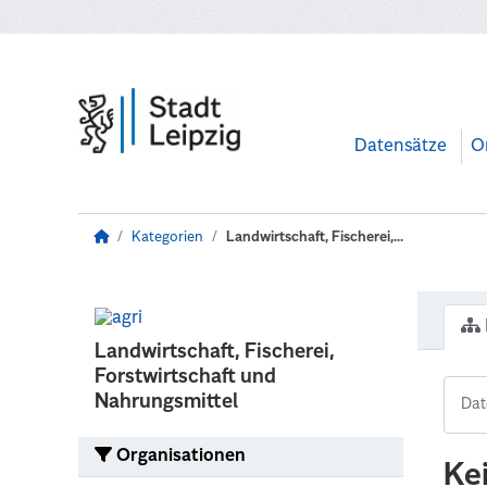
Zum Hauptinhalt wechseln
Datensätze
O
Kategorien
Landwirtschaft, Fischerei,...
Landwirtschaft, Fischerei,
Forstwirtschaft und
Nahrungsmittel
Organisationen
Ke