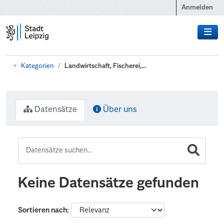
Zum Hauptinhalt wechseln
Anmelden
Kategorien
Landwirtschaft, Fischerei,...
Datensätze
Über uns
Keine Datensätze gefunden
Sortieren nach