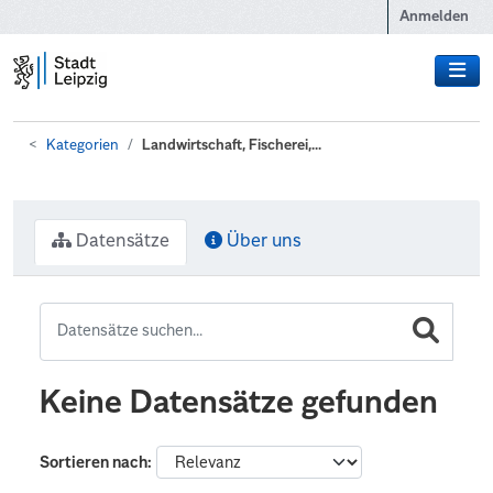
Zum Hauptinhalt wechseln
Anmelden
Kategorien
Landwirtschaft, Fischerei,...
Datensätze
Über uns
Keine Datensätze gefunden
Sortieren nach