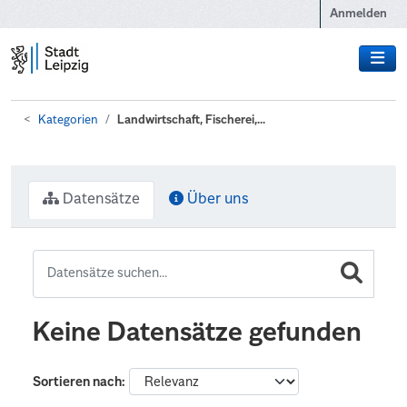
Zum Hauptinhalt wechseln
Anmelden
Kategorien
Landwirtschaft, Fischerei,...
Datensätze
Über uns
Keine Datensätze gefunden
Sortieren nach