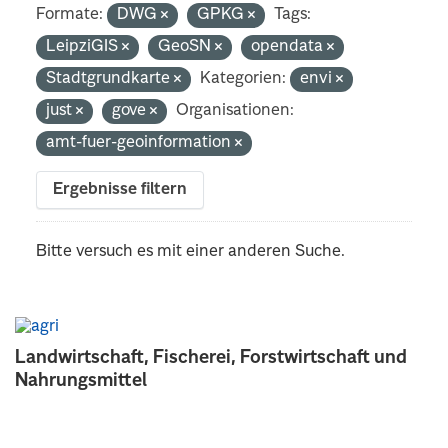
Formate:
DWG
GPKG
Tags:
LeipziGIS
GeoSN
opendata
Stadtgrundkarte
Kategorien:
envi
just
gove
Organisationen:
amt-fuer-geoinformation
Ergebnisse filtern
Bitte versuch es mit einer anderen Suche.
Landwirtschaft, Fischerei, Forstwirtschaft und
Nahrungsmittel