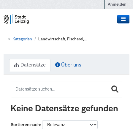
Zum Hauptinhalt wechseln
Anmelden
Kategorien
Landwirtschaft, Fischerei,...
Datensätze
Über uns
Keine Datensätze gefunden
Sortieren nach