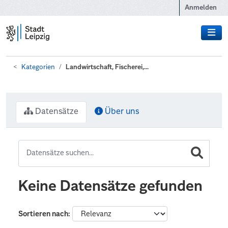
Zum Hauptinhalt wechseln
Anmelden
Kategorien
Landwirtschaft, Fischerei,...
Datensätze
Über uns
Keine Datensätze gefunden
Sortieren nach