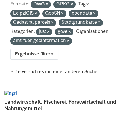
Formate:
DWG
GPKG
Tags:
LeipziGIS
GeoSN
opendata
Cadastral parcels
Stadtgrundkarte
Kategorien:
just
gove
Organisationen:
amt-fuer-geoinformation
Ergebnisse filtern
Bitte versuch es mit einer anderen Suche.
Landwirtschaft, Fischerei, Forstwirtschaft und
Nahrungsmittel