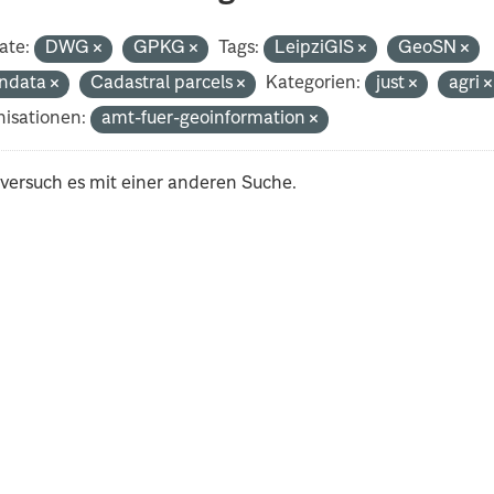
ate:
DWG
GPKG
Tags:
LeipziGIS
GeoSN
ndata
Cadastral parcels
Kategorien:
just
agri
isationen:
amt-fuer-geoinformation
 versuch es mit einer anderen Suche.