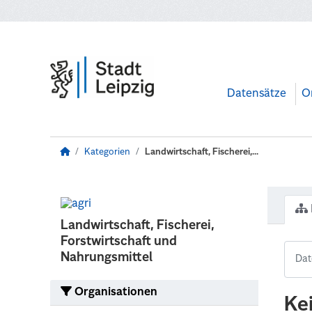
Zum Hauptinhalt wechseln
Datensätze
O
Kategorien
Landwirtschaft, Fischerei,...
Landwirtschaft, Fischerei,
Forstwirtschaft und
Nahrungsmittel
Organisationen
Ke