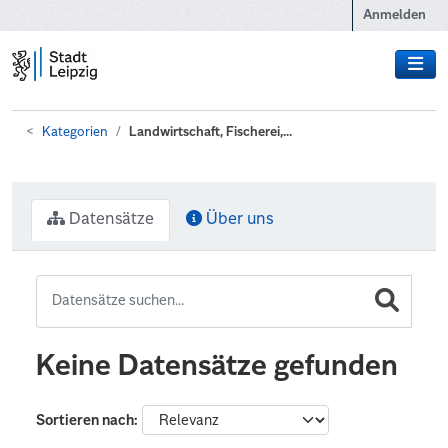
Zum Hauptinhalt wechseln
Anmelden
Kategorien
Landwirtschaft, Fischerei,...
Datensätze
Über uns
Keine Datensätze gefunden
Sortieren nach