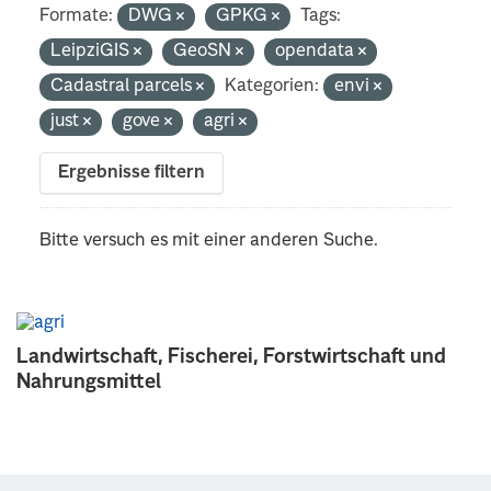
Formate:
DWG
GPKG
Tags:
LeipziGIS
GeoSN
opendata
Cadastral parcels
Kategorien:
envi
just
gove
agri
Ergebnisse filtern
Bitte versuch es mit einer anderen Suche.
Landwirtschaft, Fischerei, Forstwirtschaft und
Nahrungsmittel