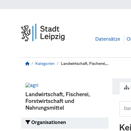
Zum Hauptinhalt wechseln
Datensätze
O
Kategorien
Landwirtschaft, Fischerei,...
Landwirtschaft, Fischerei,
Forstwirtschaft und
Nahrungsmittel
Organisationen
Ke