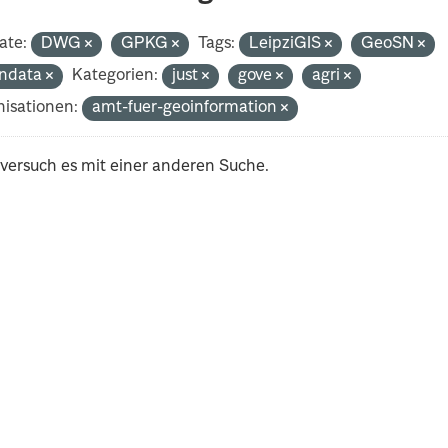
ate:
DWG
GPKG
Tags:
LeipziGIS
GeoSN
ndata
Kategorien:
just
gove
agri
isationen:
amt-fuer-geoinformation
 versuch es mit einer anderen Suche.