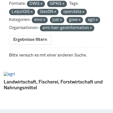
Formate:
DWG
GPKG
Tags:
LeipziGIS
GeoSN
opendata
Kategorien:
envi
just
gove
agri
Organisationen:
amt-fuer-geoinformation
Ergebnisse filtern
Bitte versuch es mit einer anderen Suche.
Landwirtschaft, Fischerei, Forstwirtschaft und
Nahrungsmittel