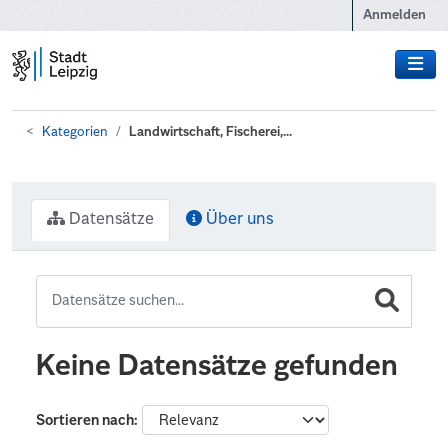
Zum Hauptinhalt wechseln
Anmelden
Kategorien
Landwirtschaft, Fischerei,...
Datensätze
Über uns
Keine Datensätze gefunden
Sortieren nach