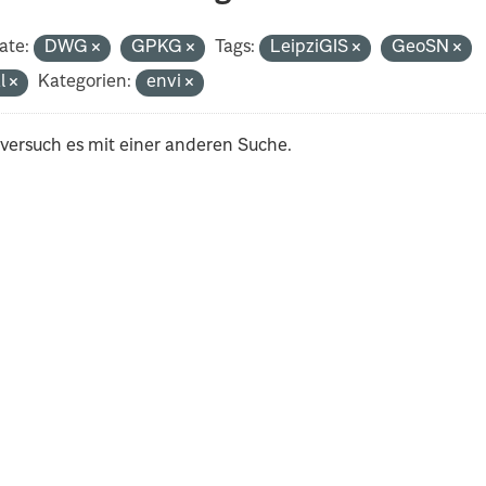
ate:
DWG
GPKG
Tags:
LeipziGIS
GeoSN
al
Kategorien:
envi
 versuch es mit einer anderen Suche.