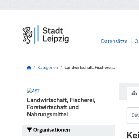
Zum Hauptinhalt wechseln
Datensätze
O
Kategorien
Landwirtschaft, Fischerei,...
Landwirtschaft, Fischerei,
Forstwirtschaft und
Nahrungsmittel
Organisationen
Ke