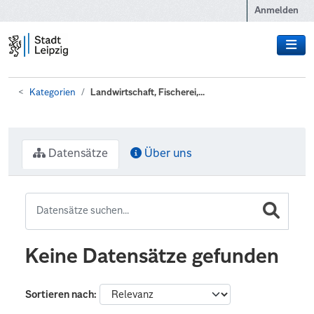
Zum Hauptinhalt wechseln
Anmelden
Kategorien
Landwirtschaft, Fischerei,...
Datensätze
Über uns
Keine Datensätze gefunden
Sortieren nach