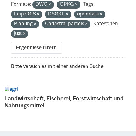
Formate:
DWG
GPKG
Tags:
LeipziGIS
DSGKL
opendata
Planung
Cadastral parcels
Kategorien:
just
Ergebnisse filtern
Bitte versuch es mit einer anderen Suche.
Landwirtschaft, Fischerei, Forstwirtschaft und
Nahrungsmittel