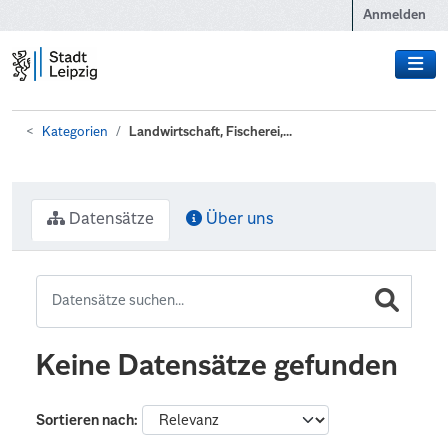
Zum Hauptinhalt wechseln
Anmelden
Kategorien
Landwirtschaft, Fischerei,...
Datensätze
Über uns
Keine Datensätze gefunden
Sortieren nach