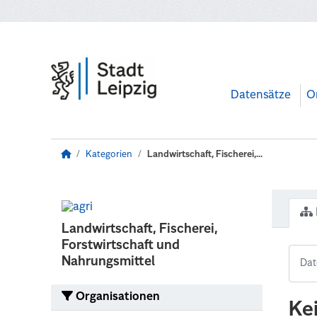
Zum Hauptinhalt wechseln
Datensätze
O
Kategorien
Landwirtschaft, Fischerei,...
Landwirtschaft, Fischerei,
Forstwirtschaft und
Nahrungsmittel
Organisationen
Ke