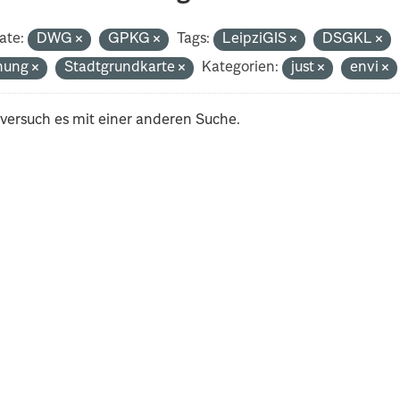
ate:
DWG
GPKG
Tags:
LeipziGIS
DSGKL
nung
Stadtgrundkarte
Kategorien:
just
envi
 versuch es mit einer anderen Suche.