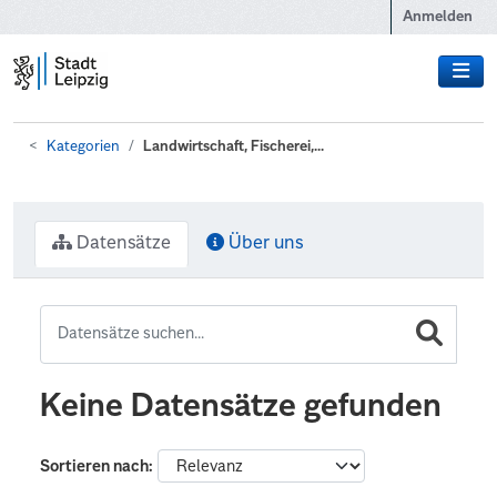
Zum Hauptinhalt wechseln
Anmelden
Kategorien
Landwirtschaft, Fischerei,...
Datensätze
Über uns
Keine Datensätze gefunden
Sortieren nach