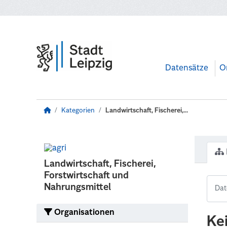
Zum Hauptinhalt wechseln
Datensätze
O
Kategorien
Landwirtschaft, Fischerei,...
Landwirtschaft, Fischerei,
Forstwirtschaft und
Nahrungsmittel
Organisationen
Ke