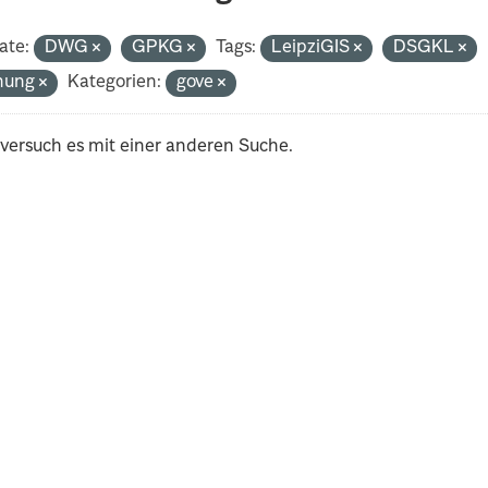
ate:
DWG
GPKG
Tags:
LeipziGIS
DSGKL
nung
Kategorien:
gove
 versuch es mit einer anderen Suche.