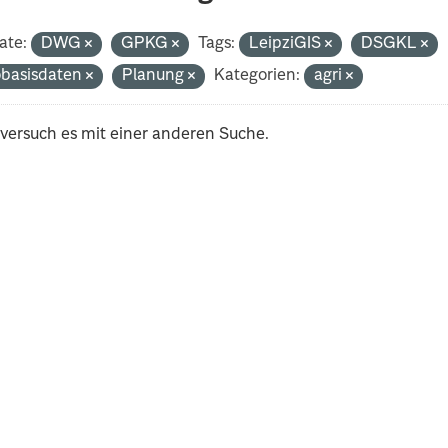
ate:
DWG
GPKG
Tags:
LeipziGIS
DSGKL
basisdaten
Planung
Kategorien:
agri
 versuch es mit einer anderen Suche.