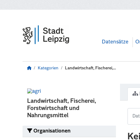
Zum Hauptinhalt wechseln
Datensätze
O
Kategorien
Landwirtschaft, Fischerei,...
Landwirtschaft, Fischerei,
Forstwirtschaft und
Nahrungsmittel
Organisationen
Ke