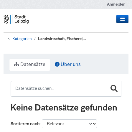
Zum Hauptinhalt wechseln
Anmelden
Kategorien
Landwirtschaft, Fischerei,...
Datensätze
Über uns
Keine Datensätze gefunden
Sortieren nach