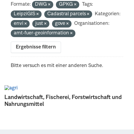
Formate:
DWG
GPKG
Tags:
LeipziGIS
Cadastral parcels
Kategorien:
envi
just
gove
Organisationen:
amt-fuer-geoinformation
Ergebnisse filtern
Bitte versuch es mit einer anderen Suche.
Landwirtschaft, Fischerei, Forstwirtschaft und
Nahrungsmittel