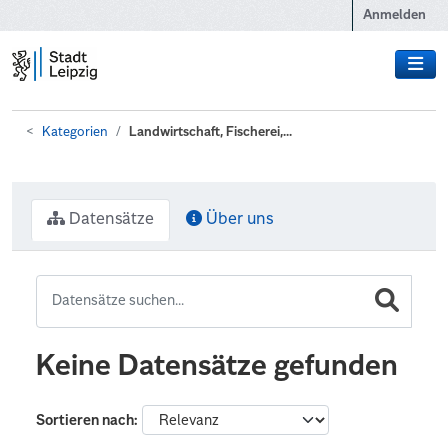
Zum Hauptinhalt wechseln
Anmelden
Kategorien
Landwirtschaft, Fischerei,...
Datensätze
Über uns
Keine Datensätze gefunden
Sortieren nach