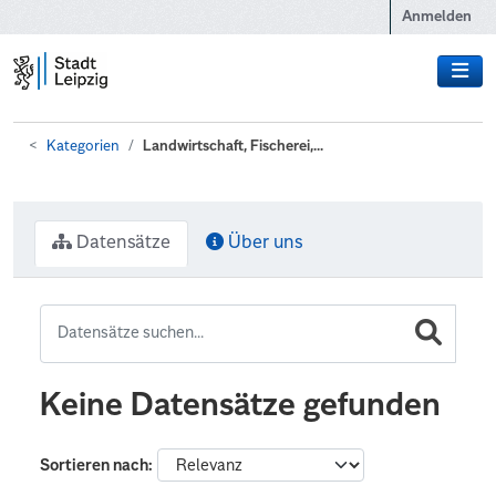
Zum Hauptinhalt wechseln
Anmelden
Kategorien
Landwirtschaft, Fischerei,...
Datensätze
Über uns
Keine Datensätze gefunden
Sortieren nach