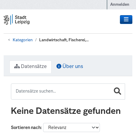
Zum Hauptinhalt wechseln
Anmelden
Kategorien
Landwirtschaft, Fischerei,...
Datensätze
Über uns
Keine Datensätze gefunden
Sortieren nach