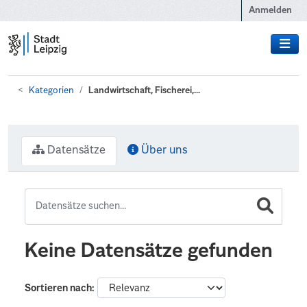
Zum Hauptinhalt wechseln
Anmelden
Kategorien
Landwirtschaft, Fischerei,...
Datensätze
Über uns
Keine Datensätze gefunden
Sortieren nach