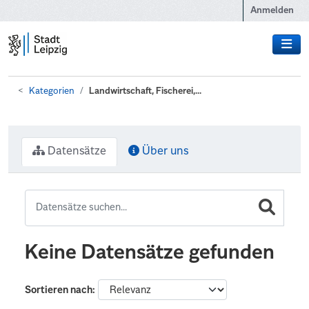
Zum Hauptinhalt wechseln
Anmelden
Kategorien
Landwirtschaft, Fischerei,...
Datensätze
Über uns
Keine Datensätze gefunden
Sortieren nach