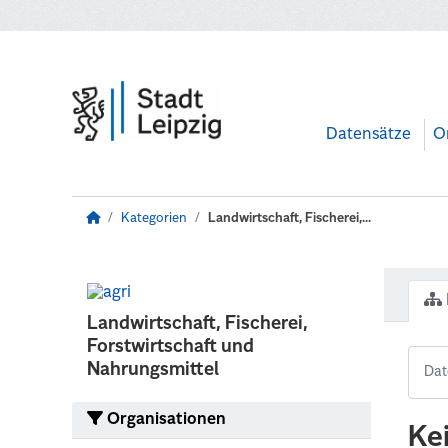
Zum Hauptinhalt wechseln
Datensätze
O
Kategorien
Landwirtschaft, Fischerei,...
Landwirtschaft, Fischerei,
Forstwirtschaft und
Nahrungsmittel
Organisationen
Ke