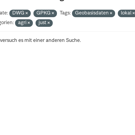
ate:
DWG
GPKG
Tags:
Geobasisdaten
lokal
orien:
agri
just
 versuch es mit einer anderen Suche.