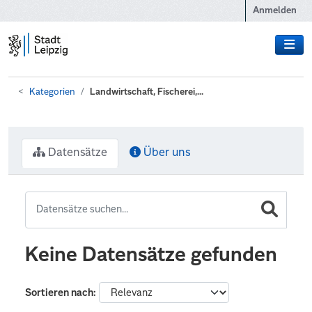
Zum Hauptinhalt wechseln
Anmelden
Kategorien
Landwirtschaft, Fischerei,...
Datensätze
Über uns
Keine Datensätze gefunden
Sortieren nach