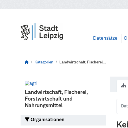
Zum Hauptinhalt wechseln
Datensätze
O
Kategorien
Landwirtschaft, Fischerei,...
Landwirtschaft, Fischerei,
Forstwirtschaft und
Nahrungsmittel
Organisationen
Ke