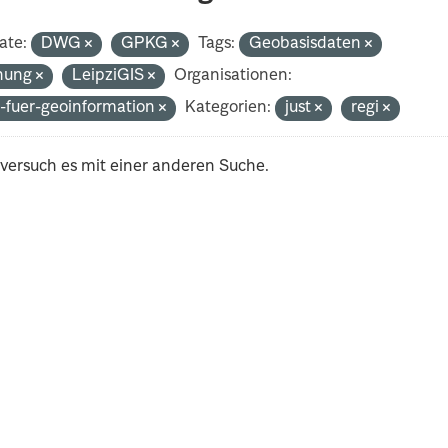
ate:
DWG
GPKG
Tags:
Geobasisdaten
nung
LeipziGIS
Organisationen:
-fuer-geoinformation
Kategorien:
just
regi
 versuch es mit einer anderen Suche.