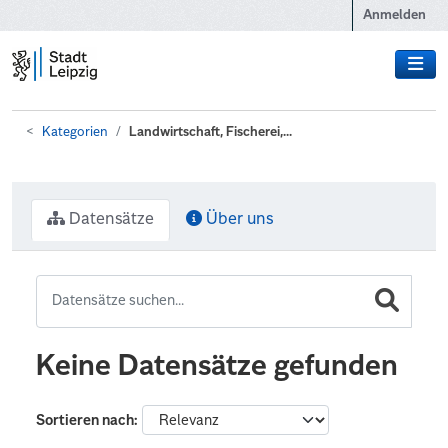
Zum Hauptinhalt wechseln
Anmelden
Kategorien
Landwirtschaft, Fischerei,...
Datensätze
Über uns
Keine Datensätze gefunden
Sortieren nach