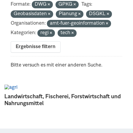
Formate:
DWG
GPKG
Tags:
Geobasisdaten
Planung
DSGKL
Organisationen:
amt-fuer-geoinformation
Kategorien:
regi
tech
Ergebnisse filtern
Bitte versuch es mit einer anderen Suche.
Landwirtschaft, Fischerei, Forstwirtschaft und
Nahrungsmittel