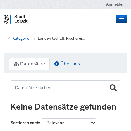
Zum Hauptinhalt wechseln
Anmelden
Kategorien
Landwirtschaft, Fischerei,...
Datensätze
Über uns
Keine Datensätze gefunden
Sortieren nach