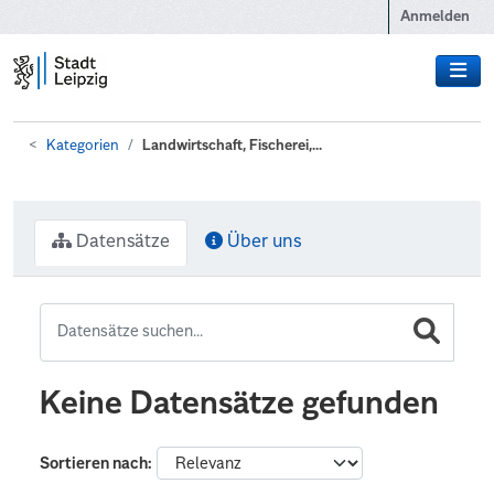
Zum Hauptinhalt wechseln
Anmelden
Kategorien
Landwirtschaft, Fischerei,...
Datensätze
Über uns
Keine Datensätze gefunden
Sortieren nach