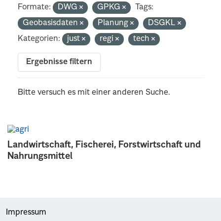
Formate:
DWG
GPKG
Tags:
Geobasisdaten
Planung
DSGKL
Kategorien:
just
regi
tech
Ergebnisse filtern
Bitte versuch es mit einer anderen Suche.
Landwirtschaft, Fischerei, Forstwirtschaft und
Nahrungsmittel
Impressum