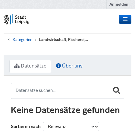
Zum Hauptinhalt wechseln
Anmelden
Kategorien
Landwirtschaft, Fischerei,...
Datensätze
Über uns
Keine Datensätze gefunden
Sortieren nach