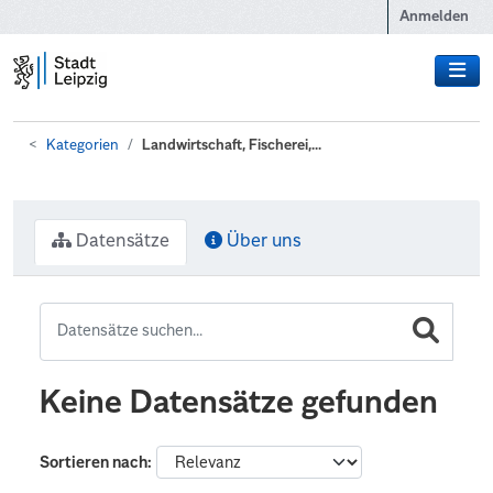
Zum Hauptinhalt wechseln
Anmelden
Kategorien
Landwirtschaft, Fischerei,...
Datensätze
Über uns
Keine Datensätze gefunden
Sortieren nach