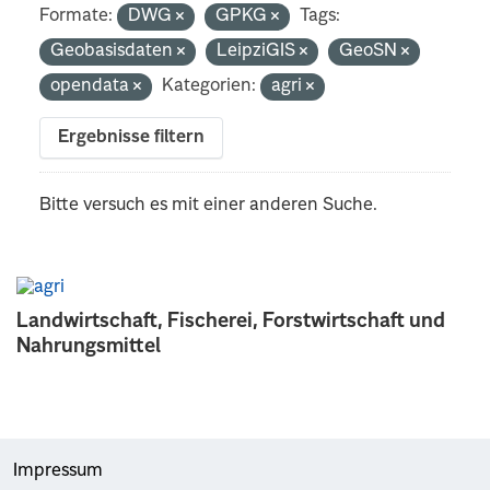
Formate:
DWG
GPKG
Tags:
Geobasisdaten
LeipziGIS
GeoSN
opendata
Kategorien:
agri
Ergebnisse filtern
Bitte versuch es mit einer anderen Suche.
Landwirtschaft, Fischerei, Forstwirtschaft und
Nahrungsmittel
Impressum