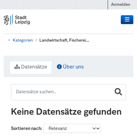
Zum Hauptinhalt wechseln
Anmelden
Kategorien
Landwirtschaft, Fischerei,...
Datensätze
Über uns
Keine Datensätze gefunden
Sortieren nach