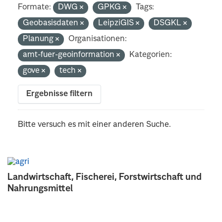
Formate:
DWG
GPKG
Tags:
Geobasisdaten
LeipziGIS
DSGKL
Planung
Organisationen:
amt-fuer-geoinformation
Kategorien:
gove
tech
Ergebnisse filtern
Bitte versuch es mit einer anderen Suche.
Landwirtschaft, Fischerei, Forstwirtschaft und
Nahrungsmittel