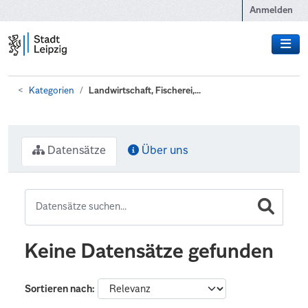
Zum Hauptinhalt wechseln
Anmelden
Kategorien
Landwirtschaft, Fischerei,...
Datensätze
Über uns
Keine Datensätze gefunden
Sortieren nach