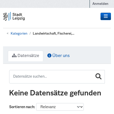
Zum Hauptinhalt wechseln
Anmelden
Kategorien
Landwirtschaft, Fischerei,...
Datensätze
Über uns
Keine Datensätze gefunden
Sortieren nach