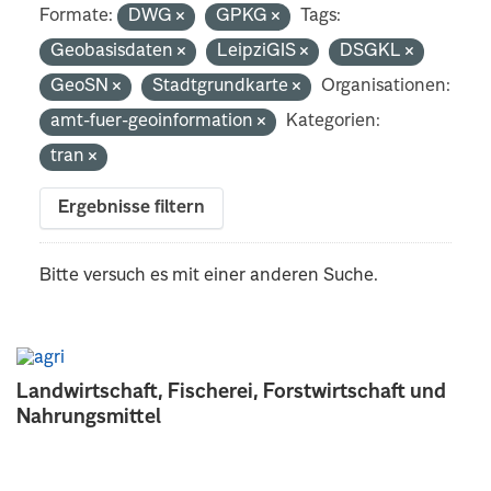
Formate:
DWG
GPKG
Tags:
Geobasisdaten
LeipziGIS
DSGKL
GeoSN
Stadtgrundkarte
Organisationen:
amt-fuer-geoinformation
Kategorien:
tran
Ergebnisse filtern
Bitte versuch es mit einer anderen Suche.
Landwirtschaft, Fischerei, Forstwirtschaft und
Nahrungsmittel