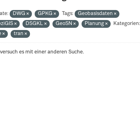
ate:
DWG
GPKG
Tags:
Geobasisdaten
pziGIS
DSGKL
GeoSN
Planung
Kategorien
e
tran
 versuch es mit einer anderen Suche.