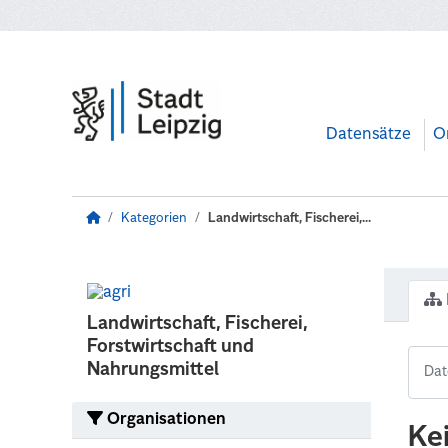
Zum Hauptinhalt wechseln
Datensätze
O
Kategorien
Landwirtschaft, Fischerei,...
Landwirtschaft, Fischerei,
Forstwirtschaft und
Nahrungsmittel
Organisationen
Ke