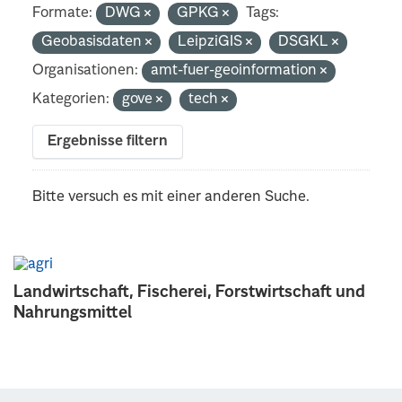
Formate:
DWG
GPKG
Tags:
Geobasisdaten
LeipziGIS
DSGKL
Organisationen:
amt-fuer-geoinformation
Kategorien:
gove
tech
Ergebnisse filtern
Bitte versuch es mit einer anderen Suche.
Landwirtschaft, Fischerei, Forstwirtschaft und
Nahrungsmittel