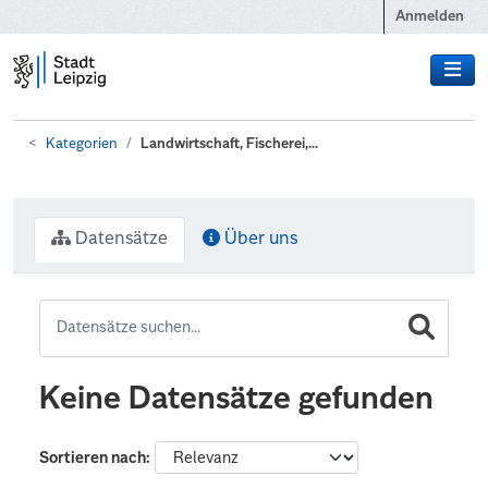
Zum Hauptinhalt wechseln
Anmelden
Kategorien
Landwirtschaft, Fischerei,...
Datensätze
Über uns
Keine Datensätze gefunden
Sortieren nach