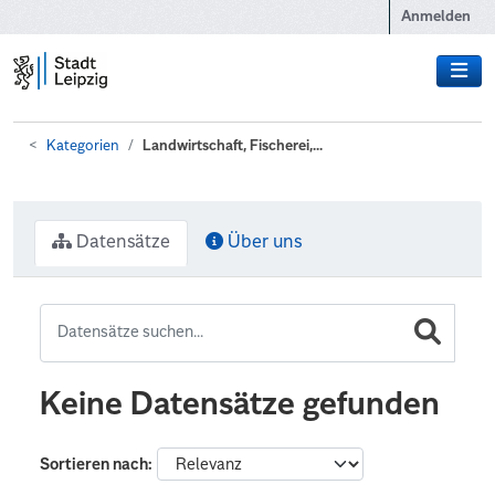
Zum Hauptinhalt wechseln
Anmelden
Kategorien
Landwirtschaft, Fischerei,...
Datensätze
Über uns
Keine Datensätze gefunden
Sortieren nach