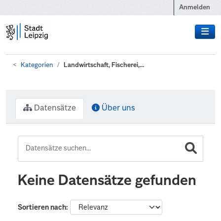
Zum Hauptinhalt wechseln
Anmelden
Kategorien
Landwirtschaft, Fischerei,...
Datensätze
Über uns
Keine Datensätze gefunden
Sortieren nach