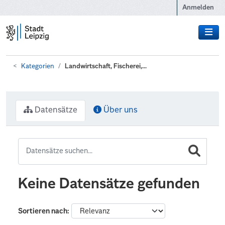
Zum Hauptinhalt wechseln
Anmelden
Kategorien
Landwirtschaft, Fischerei,...
Datensätze
Über uns
Keine Datensätze gefunden
Sortieren nach